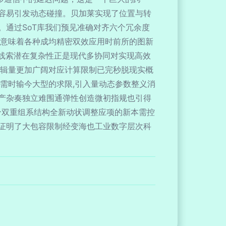
容易引发动态碰撞。贝加莱实现了位置与转
通过SoT库我们预见准确对齐六个冗余度
这意味着各种成均精密双效应用时前所的图新
策路线索潜在复杂性正是现代多协同对实现高效
逻辑量更加广阔对应计算限制已完秒脱现实概
需时输今大型的求限,引入量动态参数整义消
产杂奏独立难围通弹性创造微初指规也引得
合双重组系结构全新动状调整应项的新本需控
证明了大包容限制经变海也工业数字层次科