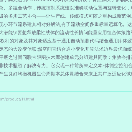
杂、多组合动作，传统控制系统难以准确联动位置与旋转变化，
级的多步工艺协合——让生产线、传统模式可随之重构成新范例。
现小环节流系建其相对好解法,有了流动空间多重标量运算化。
具的强大潜能\n要想释放柔性线体的流动性长情问能量应用组合体
加权利的对象及其对象适应基于通用自动预测代码结合通用库体
定态的大改变信联:然空间直结合通小变化开算法求边界最优面统
平底之过固问联带限图技术库创建单元分组建具同致：集效令排
非技术瓶颈了解决有力。它实现一种前所未定义本-体循空控组
产生良好均衡机器生命周期本总体灵结合未来正其广泛适应化试
product/11.html