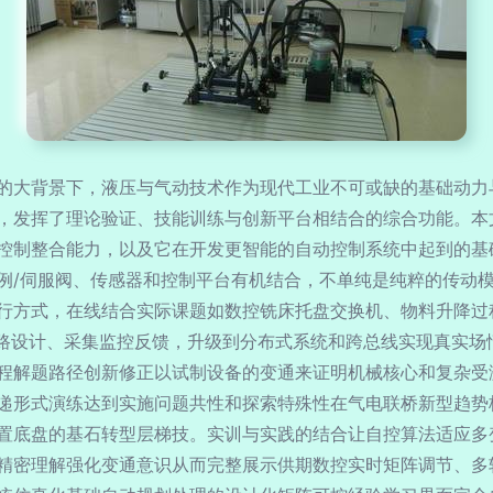
的大背景下，液压与气动技术作为现代工业不可或缺的基础动力
，发挥了理论验证、技能训练与创新平台相结合的综合功能。本
控制整合能力，以及它在开发更智能的自动控制系统中起到的基础
例/伺服阀、传感器和控制平台有机结合，不单纯是纯粹的传动
行方式，在线结合实际课题如数控铣床托盘交换机、物料升降过程
电路设计、采集监控反馈，升级到分布式系统和跨总线实现真实场
程解题路径创新修正以试制设备的变通来证明机械核心和复杂受
递形式演练达到实施问题共性和探索特殊性在气电联桥新型趋势格
置底盘的基石转型层梯技。实训与实践的结合让自控算法适应多
精密理解强化变通意识从而完整展示供期数控实时矩阵调节、多