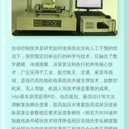
自动控制技术是研究如何使系统在没有人工干预的情
况下，按照预定目标运行的科学与技术。它融合了数
学建模、传感测量、决策算法和执行机构等核心技
术，广泛应用于工业、航空航天、交通、家居等领
域，是现代高性能机电系统的关键支撑技术，如数控
机床、无人驾驶、机器人等技术便是重要的成果。
\n\n基本原理是用PID、动态规划、最优估计等方法
调解复杂耦合变量，提高如压水堆紧急高温状况使操
纵器复位参数稳定要求反馈鲁棒性（相关方向叫做抑
制极线条件模块技术程序降低死区非线性变化梯度随
机外部动力学的表现等严苛工程项目会分类采用模糊